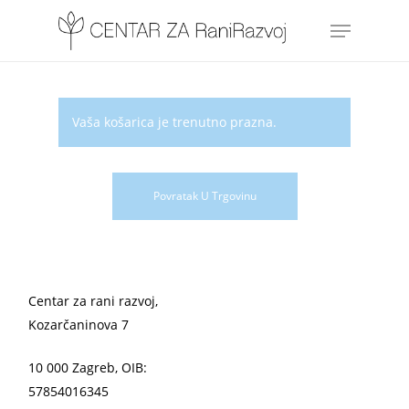
Skip
Menu
to
main
content
Vaša košarica je trenutno prazna.
Povratak U Trgovinu
Centar za rani razvoj,
Kozarčaninova 7
10 000 Zagreb, OIB:
57854016345