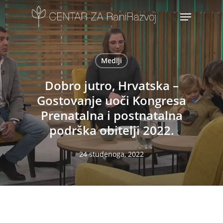
Skip
Menu
to
main
content
Mediji
Dobro jutro, Hrvatska –
Gostovanje uoči Kongresa
Prenatalna i postnatalna
podrška obitelji 2022.
24 studenoga, 2022