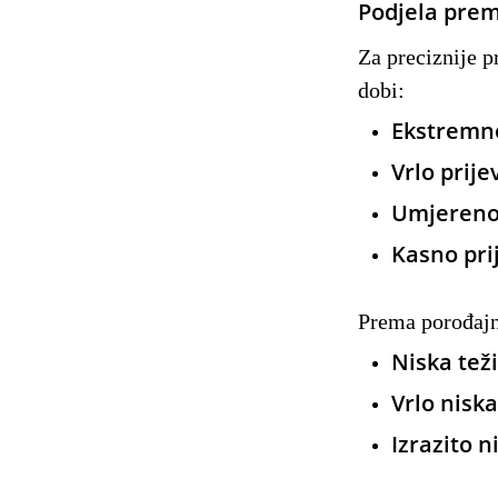
Podjela prema
Za preciznije p
dobi:
Ekstremn
Vrlo prij
Umjereno
Kasno pr
Prema porođajn
Niska tež
Vrlo niska
Izrazito n