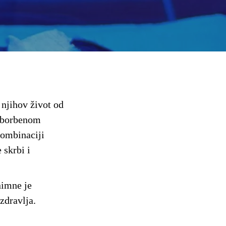
 njihov život od
 i borbenom
kombinaciji
 skrbi i
nimne je
zdravlja.