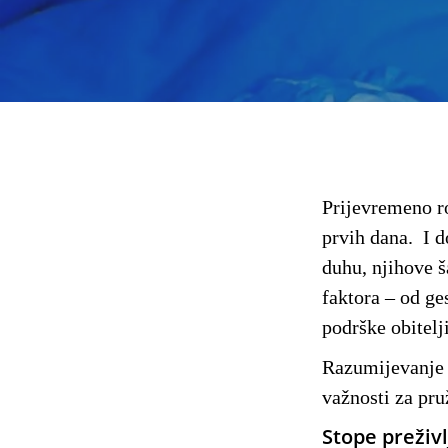
Prijevremeno ro
prvih dana. I d
duhu, njihove š
faktora – od ge
podrške obitelj
Razumijevanje k
važnosti za pru
Stope preživ