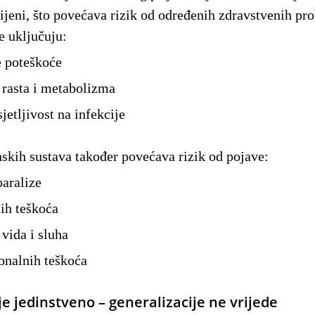
ijeni, što povećava rizik od određenih zdravstvenih pr
e uključuju:
e poteškoće
rasta i metabolizma
jetljivost na infekcije
skih sustava također povećava rizik od pojave:
paralize
nih teškoća
vida i sluha
onalnih teškoća
je jedinstveno – generalizacije ne vrijede