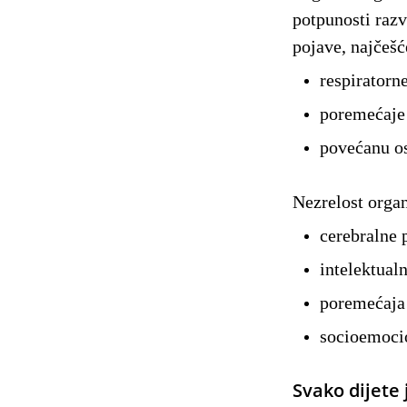
potpunosti razv
pojave, najčešć
respiratorn
poremećaje 
povećanu os
Nezrelost organ
cerebralne 
intelektual
poremećaja 
socioemoci
Svako dijete 