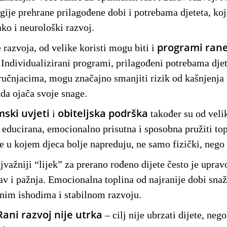
egije prehrane prilagođene dobi i potrebama djeteta, ko
ako i neurološki razvoj.
programi ran
razvoja, od velike koristi mogu biti i
. Individualizirani programi, prilagođeni potrebama djet
tručnjacima, mogu značajno smanjiti rizik od kašnjenja 
da ojača svoje snage.
ski uvjeti
obiteljska podrška
i
također su od veli
 educirana, emocionalno prisutna i sposobna pružiti top
e u kojem djeca bolje napreduju, ne samo fizički, neg
jvažniji “lijek” za prerano rođeno dijete često je uprav
bav i pažnja. Emocionalna toplina od najranije dobi sna
nim ishodima i stabilnom razvoju.
ni razvoj nije utrka
– cilj nije ubrzati dijete, nego