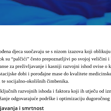
đena djeca suočavaju se s nizom izazova koji oblikuju
ok su “palčići” često prepoznatljivi po svojoj veličini
anse za preživljavanje i kasniji razvojni ishod ovise o 
stacijske dobi i porođajne mase do kvalitete medicinske
i te socijalno-okolišnih čimbenika.
ljučnih razvojnih ishoda i faktora koji ih utječu od iz
žanje odgovarajuće podrške i optimizaciju dugoročnog 
ljavanja i smrtnost