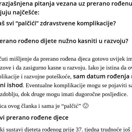
razjašnjena pitanja vezana uz prerano rođenu 
juju najčešće:
aš svi “palčići” zdravstvene komplikacije?
rerano rođeno dijete nužno kasniti u razvoju?
uti mišljenje da prerano rođena djeca gotovo uvijek i
zove i da zasigurno kasne u razvoju. Iako je istina da o
sam datum rođenja 
likacije i razvojne poteškoće,
ni ishod
. Eventualne komplikacije mogu se pojaviti 
zdoblju, dok druge mogu imati dugoročne posljedice.
ica ovog članka i sama je “palčić” 🙂
vi prerano rođene djece
ki sustavi djeteta rođenog prije 37. tjedna trudnoće još