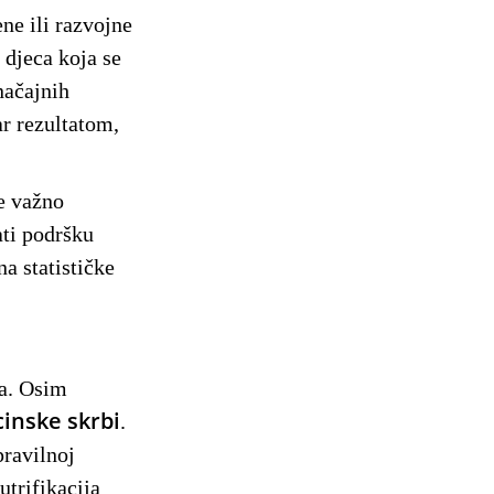
ne ili razvojne
 djeca koja se
načajnih
r rezultatom,
je važno
ati podršku
a statističke
ka. Osim
cinske skrbi
.
pravilnoj
utrifikacija