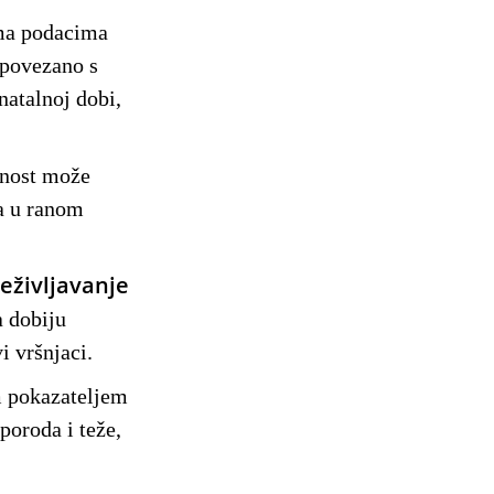
ema podacima
 povezano s
atalnoj dobi,
tnost može
ja u ranom
eživljavanje
a dobiju
i vršnjaci.
m pokazateljem
poroda i teže,