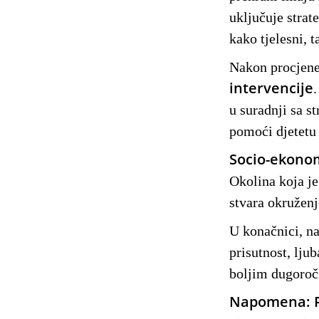
uključuje strat
kako tjelesni, t
Nakon procjene 
intervencije
u suradnji sa s
pomoći djetetu 
Socio-ekonom
Okolina koja je
stvara okruženj
U konačnici, na
prisutnost, lju
boljim dugoroč
Napomena: Ra