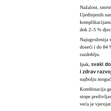
Nažalost, smrtn
Ujedinjenih nar
komplikacijama
dok 2–5 % djec
Najugroženija s
doseći i do 84 
razdoblju.
svaki do
Ipak,
i zdrav razvo
najbolju moguću
Kombinacija ge
stope preživlja
veća je vjeroja