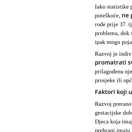
Iako statistike
ne 
poteškoće,
rode prije 37. 
problema, dok s
ipak mogu pojav
Razvoj je indiv
promatrati s
prilagođenu nje
prosjeke ili opć
Faktori koji 
Razvoj prerano
gestacijske dob
Djeca koja imaj
prehrani imaju 