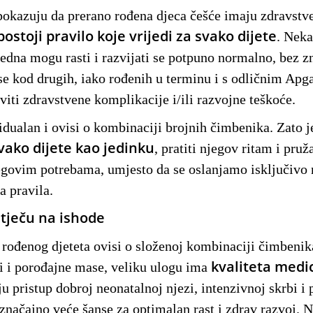
 pokazuju da prerano rođena djeca češće imaju zdravstve
postoji pravilo koje vrijedi za svako dijete
. Neka
tjedna mogu rasti i razvijati se potpuno normalno, bez z
e kod drugih, iako rođenih u terminu i s odličnim Apga
iti zdravstvene komplikacije i/ili razvojne teškoće.
idualan i ovisi o kombinaciji brojnih čimbenika. Zato 
vako dijete kao jedinku
, pratiti njegov ritam i pruž
govim potrebama, umjesto da se oslanjamo isključivo n
a pravila.
utječu na ishode
 rođenog djeteta ovisi o složenoj kombinaciji čimbeni
kvaliteta medi
i i porođajne mase, veliku ulogu ima
u pristup dobroj neonatalnoj njezi, intenzivnoj skrbi i 
značajno veće šanse za optimalan rast i zdrav razvoj. N