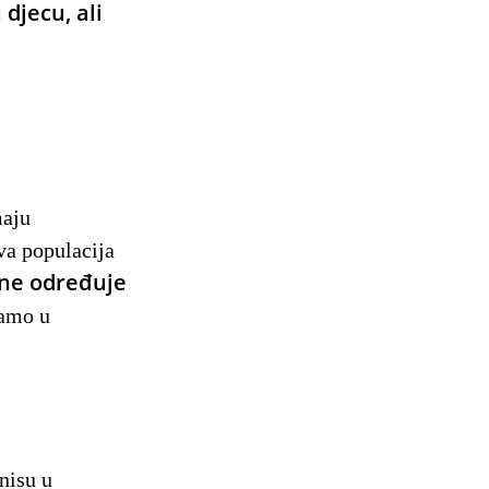
djecu, ali
maju
va populacija
ne određuje
samo u
 nisu u