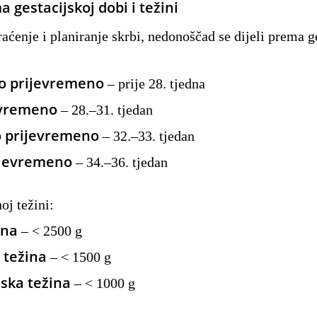
 gestacijskoj dobi i težini
raćenje i planiranje skrbi, nedonoščad se dijeli prema g
o prijevremeno
– prije 28. tjedna
evremeno
– 28.–31. tjedan
 prijevremeno
– 32.–33. tjedan
ijevremeno
– 34.–36. tjedan
oj težini:
ina
– < 2500 g
 težina
– < 1500 g
iska težina
– < 1000 g