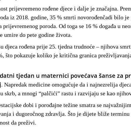
ost prijevremeno rođene djece i dalje je značajna. Pr
oda iz 2018. godine, 35 % smrti novorođenčadi bilo je
 prijevremenog poroda. Od toga se 16 % događa u neon
e umire do pete godine života.
u djeca rođena prije 25. tjedna trudnoće – njihova smr
%, što pokazuje koliko je kritična granica preživljavan
datni tjedan u maternici povećava šanse za pr
j
. Napredak medicine omogućuje da i najnezrelija djec
 skrb, a mnogi “palčići” rastu i razvijaju se kao njihov
stacijske dobi i porođajne težine smatra se najvažniji
vanja i dugoročnog zdravlja. Što je dijete bliže terminu 
tnost da preživi.