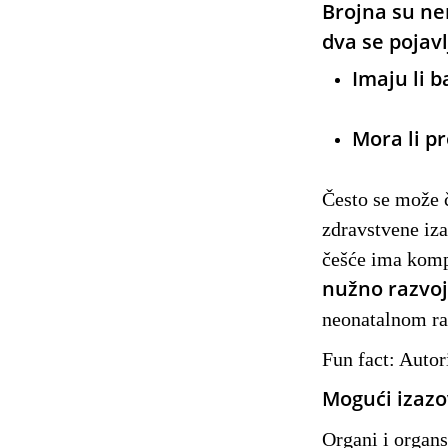
Brojna su ne
dva se pojavl
Imaju li b
Mora li p
Često se može č
zdravstvene iza
češće ima komp
nužno razvoj
neonatalnom ra
Fun fact: Autor
Mogući izazo
Organi i organs