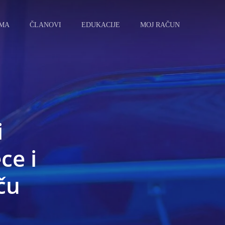
AMA
ČLANOVI
EDUKACIJE
MOJ RAČUN
i
ce i
eču