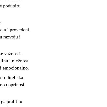
je podupiru
e
eta i provedeni
u razvoju i
ke važnosti.
linu i nježnost
o i emocionalno.
o roditeljska
žno doprinosi
 ga pratiti u