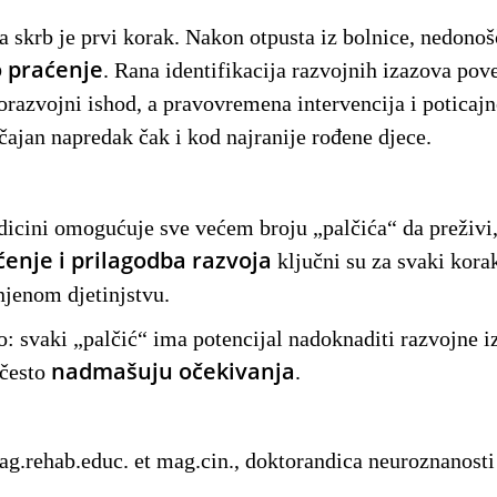
 skrb je prvi korak. Nakon otpusta iz bolnice, nedonoš
 praćenje
. Rana identifikacija razvojnih izazova pov
razvojni ishod, a pravovremena intervencija i poticaj
ajan napredak čak i kod najranije rođene djece.
icini omogućuje sve većem broju „palčića“ da preživi,
ćenje i prilagodba razvoja
ključni su za svaki kor
njenom djetinjstvu.
o: svaki „palčić“ ima potencijal nadoknaditi razvojne i
nadmašuju očekivanja
 često
.
ag.rehab.educ. et mag.cin., doktorandica neuroznanosti