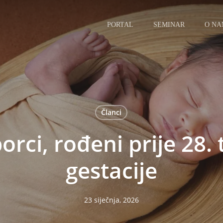
PORTAL
SEMINAR
O N
Članci
orci, rođeni prije 28.
gestacije
23 siječnja, 2026