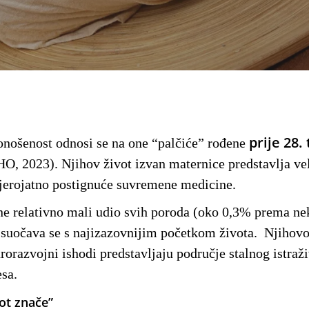
prije 28.
nošenost odnosi se na one “palčiće” rođene
, 2023). Njihov život izvan maternice predstavlja vel
evjerojatno postignuće suvremene medicine.
ine relativno mali udio svih poroda (oko 0,3% prema ne
 suočava se s najizazovnijim početkom života. Njihovo
rorazvojni ishodi predstavljaju područje stalnog istraži
esa.
vot znače”