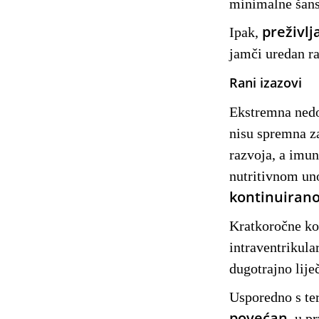
minimalne šanse
preživl
Ipak,
jamči uredan ra
Rani izazovi
Ekstremna ned
nisu spremna za
razvoja, a imun
nutritivnom un
kontinuirano
Kratkoročne kom
intraventrikula
dugotrajno lije
Usporedno s t
povećan
, u p