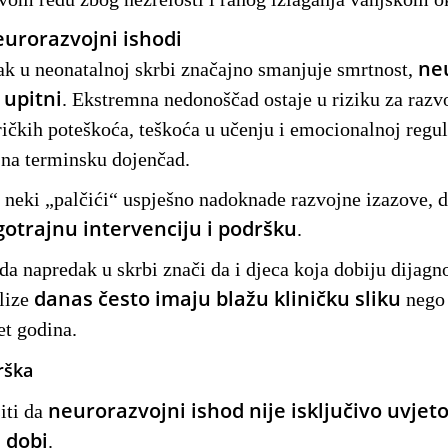
urorazvojni ishodi
ne
k u neonatalnoj skrbi značajno smanjuje smrtnost,
 upitni
. Ekstremna nedonoščad ostaje u riziku za razv
ričkih poteškoća, teškoća u učenju i emocionalnoj regul
 na terminsku dojenčad.
: neki „palčići“ uspješno nadoknade razvojne izazove, 
otrajnu intervenciju i podršku
.
 da napredak u skrbi znači da i djeca koja dobiju dijag
danas često imaju blažu kliničku sliku
alize
nego 
et godina.
rška
neurorazvojni ishod nije isključivo uvjet
iti da
 dobi
.