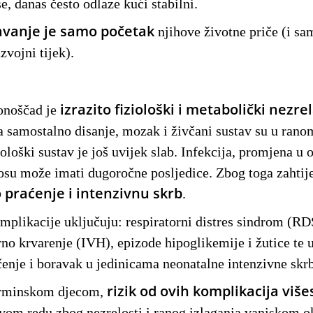
, danas često odlaze kući stabilni.
javanje je samo početak
njihove životne priče (i sa
zvojni tijek).
izrazito fiziološki i metabolički nezre
onoščad je
 samostalno disanje, mozak i živčani sustav su u rano
ološki sustav je još uvijek slab. Infekcija, promjena u o
osu može imati dugoročne posljedice. Zbog toga zahtij
 praćenje i intenzivnu skrb
.
plikacije uključuju: respiratorni distres sindrom (RD
rno krvarenje (IVH), epizode hipoglikemije i žutice te 
čenje i boravak u jedinicama neonatalne intenzivne skr
rizik od ovih komplikacija više
erminskom djecom,
rvom redu zbog nezrelosti i ranog izlaganja vanjskom o