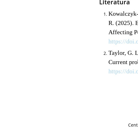
Literatura
Kowalczyk-B
R. (2025).
Affecting 
https://doi
Taylor, G. 
Current pro
https://doi
Cent