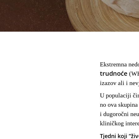
Ekstremna nedo
trudnoće
(WHO
izazov ali i n
U populaciji č
no ova skupina
i dugoročni neu
kliničkog inter
Tjedni koji “ži