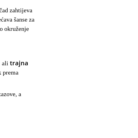
čad zahtijeva
ećava šanse za
no okruženje
trajna
 ali
ak prema
zazove, a