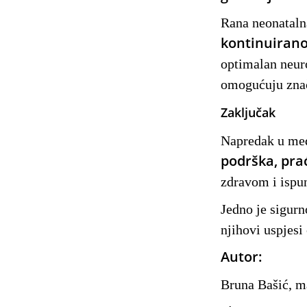
Rana neonatalna
kontinuirano
optimalan neuro
omogućuju znač
Zaključak
Napredak u med
podrška, pra
zdravom i ispu
Jedno je sigurn
njihovi uspjesi
Autor:
Bruna Bašić, m