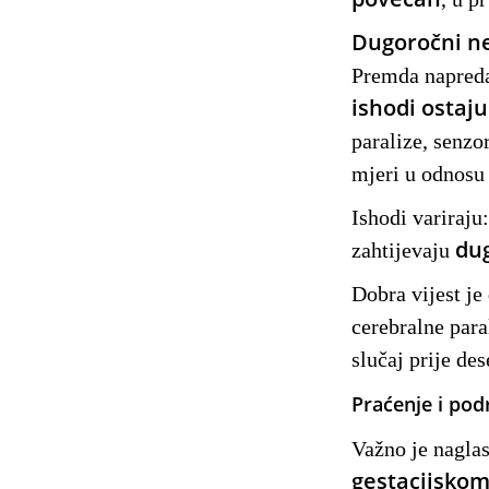
Dugoročni ne
Premda napreda
ishodi ostaju
paralize, senzo
mjeri u odnosu
Ishodi variraju
dug
zahtijevaju
Dobra vijest je
cerebralne par
slučaj prije des
Praćenje i pod
Važno je naglas
gestacijskom