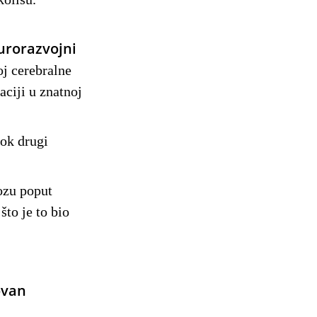
urorazvojni
oj cerebralne
aciji u znatnoj
dok drugi
nozu poput
što je to bio
ovan