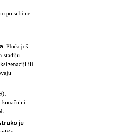
mo po sebi ne
la
. Pluća još
m stadiju
ksigenaciji ili
evaju
S),
u konačnici
bi.
struko je
kolišu.