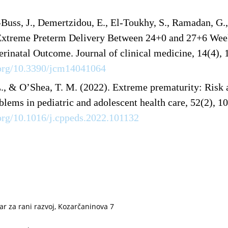
uss, J., Demertzidou, E., El-Toukhy, S., Ramadan, G.
 Extreme Preterm Delivery Between 24
+0
and 27
+6
Week
Perinatal Outcome.
Journal of clinical medicine
,
14
(4), 
.org/10.3390/jcm14041064
L., & O’Shea, T. M. (2022). Extreme prematurity: Risk a
blems in pediatric and adolescent health care
,
52
(2), 1
.org/10.1016/j.cppeds.2022.101132
ar za rani razvoj, Kozarčaninova 7