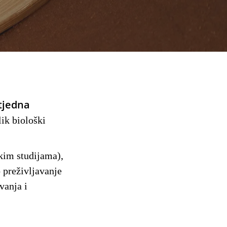
 tjedna
ik biološki
kim studijama),
 preživljavanje
vanja i