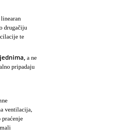
 linearan
no drugačiju
ilacije te
tjednima,
a ne
malno pripadaju
emne
a ventilacija,
o praćenje
imali