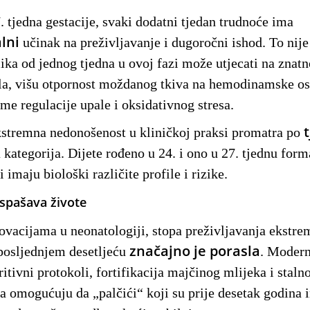
. tjedna gestacije, svaki dodatni tjedan trudnoće ima
lni
učinak na preživljavanje i dugoročni ishod. To nije
lika od jednog tjedna u ovoj fazi može utjecati na znat
la, višu otpornost moždanog tkiva na hemodinamske osc
me regulacije upale i oksidativnog stresa.
kstremna nedonošenost u kliničkoj praksi promatra po
 kategorija. Dijete rođeno u 24. i ono u 27. tjednu for
li imaju biološki različite profile i rizike.
spašava živote
ovacijama u neonatologiji, stopa preživljavanja ekstr
značajno je porasla
posljednjem desetljeću
. Modern
ritivni protokoli, fortifikacija majčinog mlijeka i staln
ja omogućuju da „palčići“ koji su prije desetak godina 