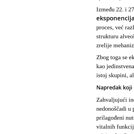
Između 22. i 27
eksponencija
proces, već raz
strukturu alveo
zrelije mehaniz
Zbog toga se e
kao jedinstvena
istoj skupini, a
Napredak koji 
Zahvaljujući in
nedonoščadi u 
prilagođeni nut
vitalnih funkci