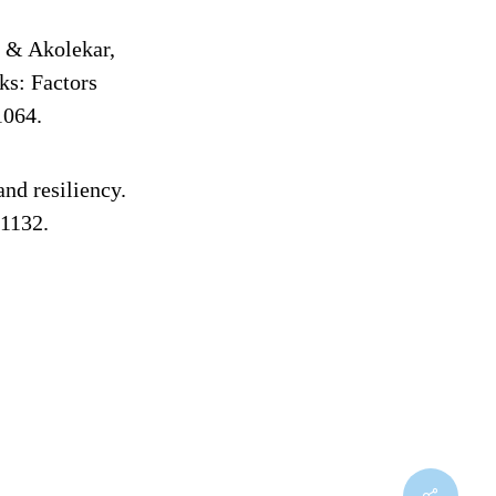
, & Akolekar,
s: Factors
1064.
nd resiliency.
01132.