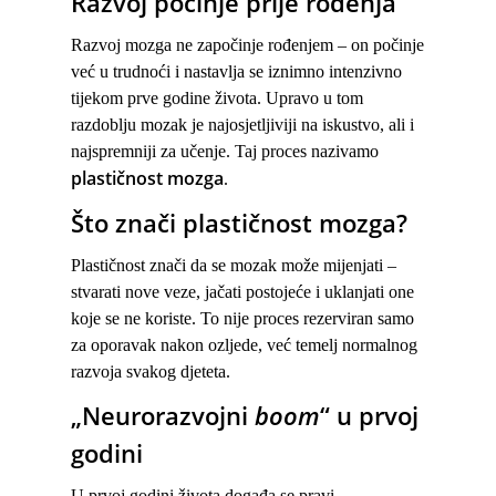
Razvoj počinje prije rođenja
Razvoj mozga ne započinje rođenjem – on počinje
već u trudnoći i nastavlja se iznimno intenzivno
tijekom prve godine života. Upravo u tom
razdoblju mozak je najosjetljiviji na iskustvo, ali i
najspremniji za učenje. Taj proces nazivamo
plastičnost mozga
.
Što znači plastičnost mozga?
Plastičnost znači da se mozak može mijenjati –
stvarati nove veze, jačati postojeće i uklanjati one
koje se ne koriste. To nije proces rezerviran samo
za oporavak nakon ozljede, već temelj normalnog
razvoja svakog djeteta.
„Neurorazvojni
boom
“ u prvoj
godini
U prvoj godini života događa se pravi