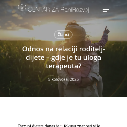
Skip
Menu
to
main
content
Članci
Odnos na relaciji roditelj-
dijete – gdje je tu uloga
terapeuta?
5 kolovoza, 2025
Razvoj djeteta danas je u fokusu znanosti više