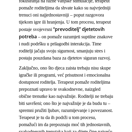
fokusiranja na razne vanjske stimulacije, terapeut
pomaže roditeljima da shvate kako su najvrjedniji
trenuci oni najjednostavniji – poput razgovora
tijekom igre ili hranjenja. U tom procesu, terapeut
“prevoditelj” djetetovih
postaje svojevrsni
potreba
– on pomaže razumjeti suptilne znakove
i nudi podršku u prilagodbi interakcija. Time
roditelji jačaju svoju sigurnost, smanjuju stres i
postaju pouzdana baza za djetetov siguran razvoj.
Zaključno, ono što djeca zaista trebaju nisu skupe
igračke ili programi, već prisutnost i emocionalna
dostupnost roditelja. Terapeut pomaže roditeljima
prepoznati upravo te svakodnevne, naizgled
obične trenutke kao najvažnije. Roditelji ne trebaju
biti savršeni; ono što je najvažnije je da budu tu –
spremni pružiti ljubav, razumijevanje i povezanost.
Terapeut je tu da ih podrži u tom procesu,
pomažući im da prepoznaju moć tih jednostavnih,
svakodnevnih trenutaka koji za dijete čine najveću