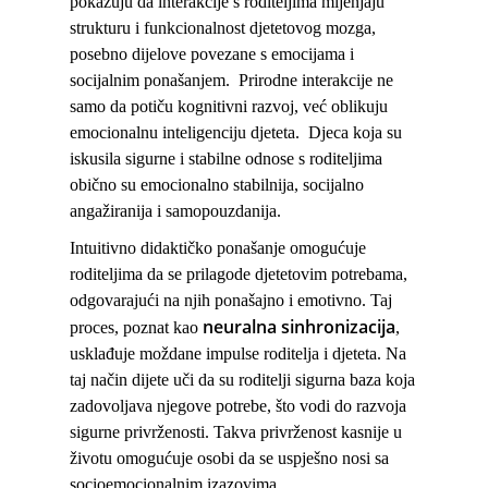
pokazuju da interakcije s roditeljima mijenjaju
strukturu i funkcionalnost djetetovog mozga
,
posebno dijelove povezane s emocijama i
socijalnim ponašanjem. Prirodne interakcije ne
samo da potiču kognitivni razvoj, već oblikuju
emocionalnu inteligenciju djeteta. Djeca koja su
iskusila sigurne i stabilne odnose s roditeljima
obično su emocionalno stabilnija, socijalno
angažiranija i samopouzdanija.
Intuitivno didaktičko ponašanje omogućuje
roditeljima da se prilagode djetetovim potrebama,
odgovarajući na njih ponašajno i emotivno. Taj
neuralna sinhronizacija
proces, poznat kao
,
usklađuje moždane impulse roditelja i djeteta. Na
taj način dijete uči da su roditelji sigurna baza koja
zadovoljava njegove potrebe, što vodi do razvoja
sigurne privrženosti. Takva privrženost kasnije u
životu omogućuje osobi da se uspješno nosi sa
socioemocionalnim izazovima.