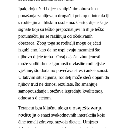
Ipak, dojenčad i djeca s atipičnim obrascima
ponašanja zahtijevaju drugačiji pristup u interakciji
s roditeljima i bliskim osobama. Često, dijete šalje
signale koji su teško prepoznatljivi ili ih je teško
protumačiti jer se razlikuju od očekivanih
obrazaca. Zbog toga se roditelji mogu osjećati
izgubljeno, kao da ne uspijevaju razumjeti što
njihovo dijete treba. Ovaj osjećaj zbunjenosti
može voditi do nesigurnosti u vlastite roditeljske
vještine, što dodatno povećava stres i anksioznost.
U takvim situacijama, roditelj može steći dojam da
njihov trud ne donosi rezultate, što smanjuje
samopouzdanje i otežava izgradnju kvalitetnog
odnosa s djetetom.
osvještavanju
Terapeut igra ključnu ulogu u
roditelja
o snazi svakodnevnih interakcija koje
čine temelj zdravog razvoja djeteta. Umjesto