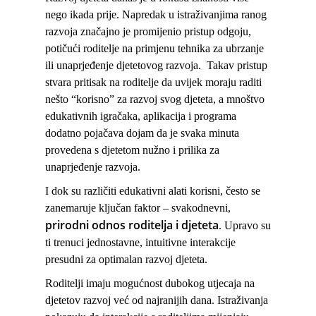
nego ikada prije. Napredak u istraživanjima ranog
razvoja značajno je promijenio pristup odgoju,
potičući roditelje na primjenu tehnika za ubrzanje
ili unaprjeđenje djetetovog razvoja. Takav pristup
stvara pritisak na roditelje da uvijek moraju raditi
nešto “korisno” za razvoj svog djeteta, a mnoštvo
edukativnih igračaka, aplikacija i programa
dodatno pojačava dojam da je svaka minuta
provedena s djetetom nužno i prilika za
unaprjeđenje razvoja.
I dok su različiti edukativni alati korisni, često se
zanemaruje ključan faktor – svakodnevni,
prirodni odnos roditelja i djeteta
. Upravo su
ti trenuci jednostavne, intuitivne interakcije
presudni za optimalan razvoj djeteta.
Roditelji imaju mogućnost dubokog utjecaja na
djetetov razvoj već od najranijih dana. Istraživanja