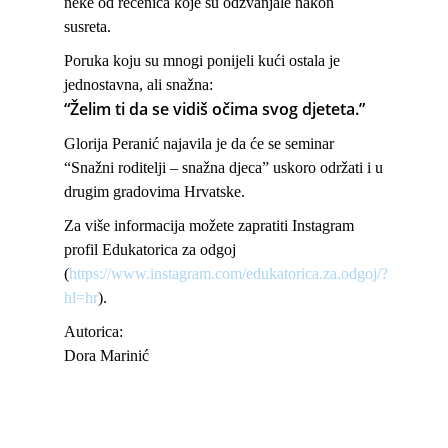
neke od rečenica koje su odzvanjale nakon
susreta.
Poruka koju su mnogi ponijeli kući ostala je
jednostavna, ali snažna:
“Želim ti da se vidiš očima svog djeteta.”
Glorija Peranić najavila je da će se seminar
“Snažni roditelji – snažna djeca”
uskoro održati i u
drugim gradovima Hrvatske.
Za više informacija možete zapratiti Instagram
profil Edukatorica za odgoj
(
https://www.instagram.com/edukatorica.za.odgoj/?
hl=hr
).
Autorica:
Dora Marinić