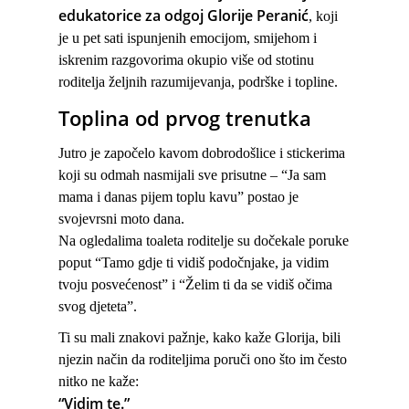
edukatorice za odgoj Glorije Peranić
, koji
je u pet sati ispunjenih emocijom, smijehom i
iskrenim razgovorima okupio više od stotinu
roditelja željnih razumijevanja, podrške i topline.
Toplina od prvog trenutka
Jutro je započelo kavom dobrodošlice i stickerima
koji su odmah nasmijali sve prisutne –
“Ja sam
mama i danas pijem toplu kavu”
postao je
svojevrsni moto dana.
Na ogledalima toaleta roditelje su dočekale poruke
poput
“Tamo gdje ti vidiš podočnjake, ja vidim
tvoju posvećenost”
i
“Želim ti da se vidiš očima
svog djeteta”
.
Ti su mali znakovi pažnje, kako kaže Glorija, bili
njezin način da roditeljima poruči ono što im često
nitko ne kaže:
“Vidim te.”