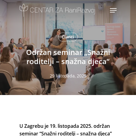
Skip
Menu
to
main
content
Članci
Održan seminar „Snažni
roditelji – snažna djeca“
29 listopada, 2025
U Zagrebu je 19. listopada 2025. održan
seminar “Snažni roditelji – snažna djeca”