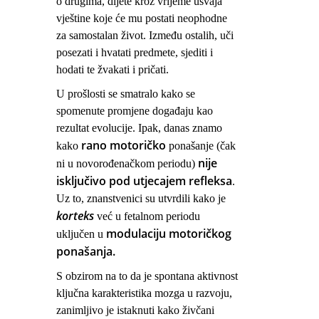
o drugima, dijete kroz vrijeme usvaja
vještine koje će mu postati neophodne
za samostalan život. Između ostalih, uči
posezati i hvatati predmete, sjediti i
hodati te žvakati i pričati.
U prošlosti se smatralo kako se
spomenute promjene događaju kao
rezultat evolucije. Ipak, danas znamo
rano motoričko
kako
ponašanje (čak
nije
ni u novorođenačkom periodu)
isključivo pod utjecajem refleksa
.
Uz to, znanstvenici su utvrdili kako je
korteks
već u fetalnom periodu
modulaciju motoričkog
uključen u
ponašanja.
S obzirom na to da je spontana aktivnost
ključna karakteristika mozga u razvoju,
zanimljivo je istaknuti kako živčani