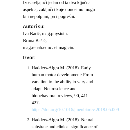
Izostavljajući jedan od ta dva ključna
aspekta, zaključci koje donosimo mogu
biti nepotpuni, pa i pogrešni.
Autori su:
Iva Barić, mag.physioth.
Bruna Bašić,
mag.rehab.educ. et mag.cin.
Izvor:
Hadders-Algra M. (2018). Early
human motor development: From
variation to the ability to vary and
adapt.
Neuroscience and
biobehavioral reviews
,
90
, 411–
427.
https://doi.org/10.1016/j.neubiorev.2018.05.009
Hadders-Algra M. (2018). Neural
substrate and clinical significance of