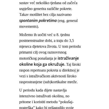
sustav već nekoliko tjedana od začeća
uspješno generira različite pokrete.
Takav motilitet bez cilja nazivamo
spontanim pokretima
(eng. general
movements).
Možemo ih uočiti već u 8. tjednu
postmenstrualne dobi, a traju do 3,5
mjeseca djetetova života. U tom periodu
primarni cilj ovog raznovrsnog
istraživanje
motoričkog ponašanja je
okoline koja ga okružuje.
Taj široki
raspon repertoara pokreta u direktnoj je
vezi s istraživačkom aktivnosti široko
rasprostranjene (sub)kortikalne mreže.
U periodu kada dijete nastavlja
intenzivno istraživati okolinu, no
pritome i koristiti metodu “pokušaj-
pogreška” kako bi prilagodilo svoje