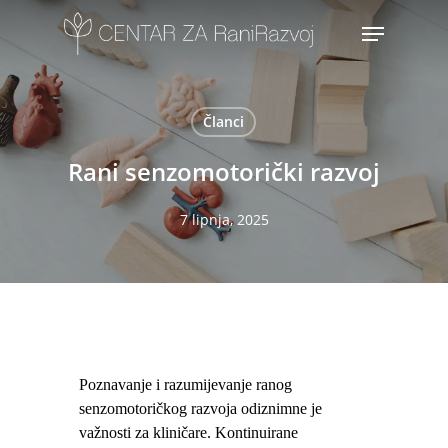
Skip
Menu
to
main
content
Članci
Rani senzomotorički razvoj
7 lipnja, 2025
Poznavanje i razumijevanje ranog
senzomotoričkog razvoja odiznimne je
važnosti za kliničare. Kontinuirane