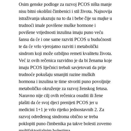
Osim genske podloge za razvoj PCOS ništa manje
nisu bitni okolišni čimbenici i stil života. Najnovija
istraživanja ukazuju na to da i bebe čije su majke u
trudnoći imale povišene muške hormone i
povišene vrijednosti inzulina imaju puno veću
šansu da će i one same razviti PCOS u budućnosti
te da će vrlo vjerojatno razviti i metabolički
sindrom koji može ozbiljno remeti kvalitetu života.
Već iz ovih rečenica razvidno je da bi ženama koje
imaju PCOS liječnici trebali savjetovati da prije
trudnoće pokušaju smanjiti razine muških
hormona i inzulina te time stvoriti puno povoljnije
metaboličko okruženje za razvoj ženskog fetusa.
Naravno nije cilj ovih rečenica osuditi ili žene
plašiti da će svoj djeci prenijeti PCOS jer u
medicini 1+1 je vrlo rijetko jednostavnih 2. Za
razvoj određenog sindroma obično se treba
poklopiti puno čimbenika pa takve bolesti zovemo
multifaktorijalnim bolestima.