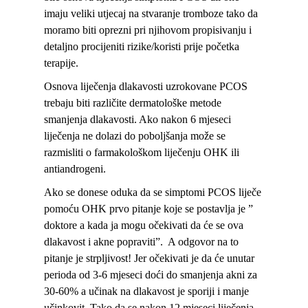
imaju veliki utjecaj na stvaranje tromboze tako da
moramo biti oprezni pri njihovom propisivanju i
detaljno procijeniti rizike/koristi prije početka
terapije.
Osnova liječenja dlakavosti uzrokovane PCOS
trebaju biti različite dermatološke metode
smanjenja dlakavosti. Ako nakon 6 mjeseci
liječenja ne dolazi do poboljšanja može se
razmisliti o farmakološkom liječenju OHK ili
antiandrogeni.
Ako se donese oduka da se simptomi PCOS liječe
pomoću OHK prvo pitanje koje se postavlja je ”
doktore a kada ja mogu očekivati da će se ova
dlakavost i akne popraviti”. A odgovor na to
pitanje je strpljivost! Jer očekivati je da će unutar
perioda od 3-6 mjeseci
doći do smanjenja akni za
30-60%
a učinak na dlakavost je sporiji i manje
učinkovit. Tako da se nakon 12 mjeseci liječenja