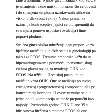
rade ti hormoni? Njihov glavni zadatak kod PCOS
je smanjenje razine muških hormona što će dovesti
i do smanjena simptoma uzrokovanih njihovim
viškom (dlakavost i akne). Nakon prestanka
uzimanja kontraceptiva jajnici će biti spremniji da
se u njima ponovo uspostavi ovulacija i time
popravi plodnost.
Stručna ginekološka udruženja daju preporuke za
liječenje različitih kliničkih stanja u ginekologiji pa
tako i za PCOS. Trenutne preporuke kažu da su
hiperandrogenizam i poremećaj menstruacijskog
ciklusa glavni razlog za uvođenje OHK kod
PCOS. Na tržištu u Hrvatskoj postoji puno
različitih vrsta OHK. One se razlikuju po svojoj
estrogenskoj i progesteronskoj komponenti ali i po
koncentraciji hormona. U ovom trenutku se ni ti
jedna od tih kombinacija ne može preporučiti kao
najbolja. Prethodnih godina OHK Diane 35 su
bile osnova liječenja simptoma PCOS ali one