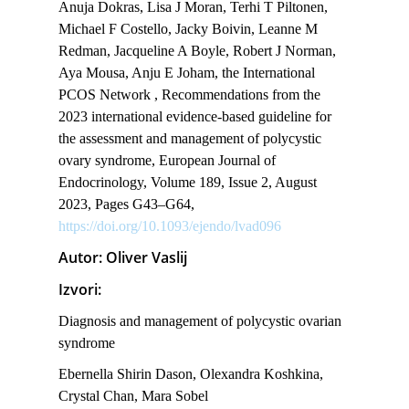
Anuja Dokras, Lisa J Moran, Terhi T Piltonen,
Michael F Costello, Jacky Boivin, Leanne M
Redman, Jacqueline A Boyle, Robert J Norman,
Aya Mousa, Anju E Joham, the International
PCOS Network , Recommendations from the
2023 international evidence-based guideline for
the assessment and management of polycystic
ovary syndrome, European Journal of
Endocrinology, Volume 189, Issue 2, August
2023, Pages G43–G64,
https://doi.org/10.1093/ejendo/lvad096
Autor: Oliver Vaslij
Izvori:
Diagnosis and management of polycystic ovarian
syndrome
Ebernella Shirin Dason, Olexandra Koshkina,
Crystal Chan, Mara Sobel