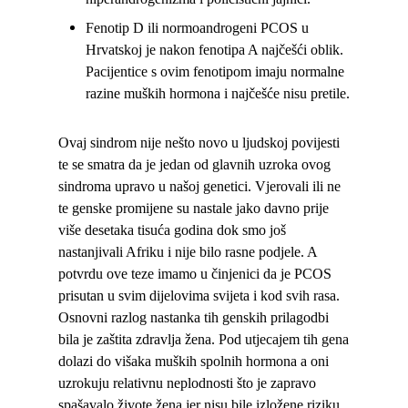
Fenotip D ili normoandrogeni PCOS u
Hrvatskoj je nakon fenotipa A najčešći oblik.
Pacijentice s ovim fenotipom imaju normalne
razine muških hormona i najčešće nisu pretile.
Ovaj sindrom nije nešto novo u ljudskoj povijesti
te se smatra da je jedan od glavnih uzroka ovog
sindroma upravo u našoj genetici. Vjerovali ili ne
te genske promijene su nastale jako davno prije
više desetaka tisuća godina dok smo još
nastanjivali Afriku i nije bilo rasne podjele. A
potvrdu ove teze imamo u činjenici da je PCOS
prisutan u svim dijelovima svijeta i kod svih rasa.
Osnovni razlog nastanka tih genskih prilagodbi
bila je zaštita zdravlja žena. Pod utjecajem tih gena
dolazi do višaka muških spolnih hormona a oni
uzrokuju relativnu neplodnosti što je zapravo
spašavalo živote žena jer nisu bile izložene riziku