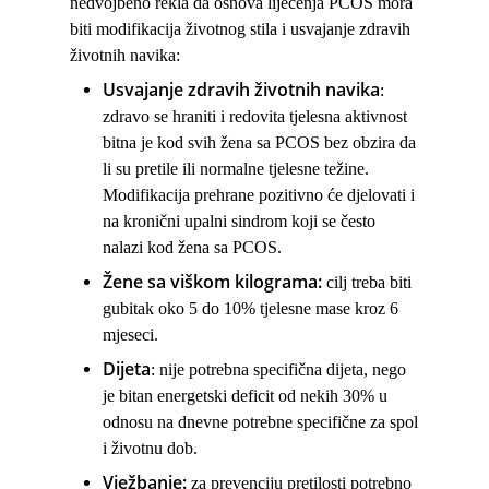
nedvojbeno rekla da osnova liječenja PCOS mora
biti modifikacija životnog stila i usvajanje zdravih
životnih navika:
Usvajanje zdravih životnih navika
:
zdravo se hraniti i redovita tjelesna aktivnost
bitna je kod svih žena sa PCOS bez obzira da
li su pretile ili normalne tjelesne težine.
Modifikacija prehrane pozitivno će djelovati i
na kronični upalni sindrom koji se često
nalazi kod žena sa PCOS.
Žene sa viškom kilograma:
cilj treba biti
gubitak oko 5 do 10% tjelesne mase kroz 6
mjeseci.
Dijeta
: nije potrebna specifična dijeta, nego
je bitan energetski deficit od nekih 30% u
odnosu na dnevne potrebne specifične za spol
i životnu dob.
Vježbanje:
za prevenciju pretilosti potrebno