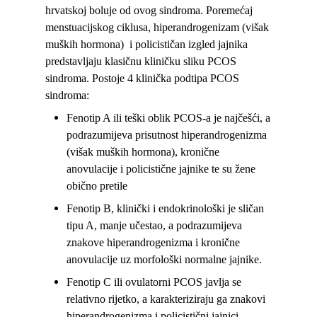
hrvatskoj boluje od ovog sindroma. Poremećaj
menstuacijskog ciklusa, hiperandrogenizam (višak
muških hormona) i policističan izgled jajnika
predstavljaju klasičnu kliničku sliku PCOS
sindroma. Postoje 4 klinička podtipa PCOS
sindroma:
Fenotip A ili teški oblik PCOS-a je najčešći, a
podrazumijeva prisutnost hiperandrogenizma
(višak muških hormona), kronične
anovulacije i policistične jajnike te su žene
obično pretile
Fenotip B, klinički i endokrinološki je sličan
tipu A, manje učestao, a podrazumijeva
znakove hiperandrogenizma i kronične
anovulacije uz morfološki normalne jajnike.
Fenotip C ili ovulatorni PCOS javlja se
relativno rijetko, a karakteriziraju ga znakovi
hiperandrogenizma i policistični jajnici.