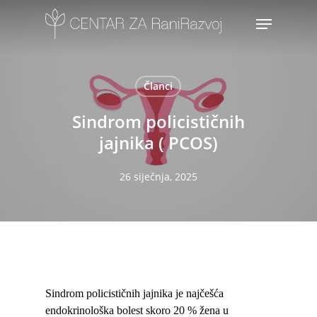
Skip
Menu
to
main
content
Članci
Sindrom policističnih
jajnika ( PCOS)
26 siječnja, 2025
Sindrom policističnih jajnika je najčešća
endokrinološka bolest skoro 20 % žena u