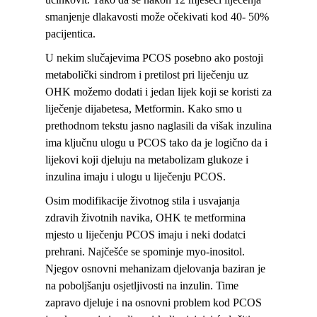
smanjenje dlakavosti može očekivati kod 40- 50%
pacijentica.
U nekim slučajevima PCOS posebno ako postoji
metabolički sindrom i pretilost pri liječenju uz
OHK možemo dodati i jedan lijek koji se koristi za
liječenje dijabetesa, Metformin. Kako smo u
prethodnom tekstu jasno naglasili da višak inzulina
ima ključnu ulogu u PCOS tako da je logično da i
lijekovi koji djeluju na metabolizam glukoze i
inzulina imaju i ulogu u liječenju PCOS.
Osim modifikacije životnog stila i usvajanja
zdravih životnih navika, OHK te metformina
mjesto u liječenju PCOS imaju i neki dodatci
prehrani. Najčešće se spominje myo-inositol.
Njegov osnovni mehanizam djelovanja baziran je
na poboljšanju osjetljivosti na inzulin. Time
zapravo djeluje i na osnovni problem kod PCOS