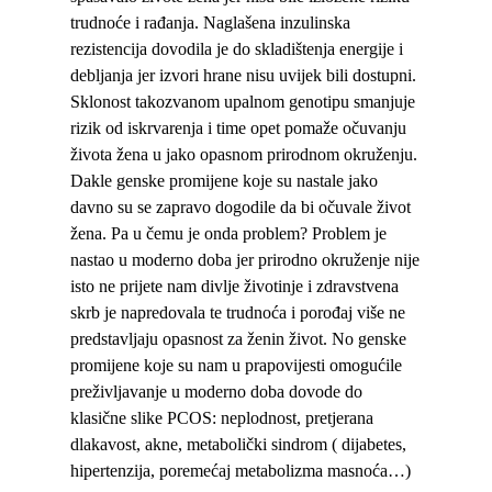
trudnoće i rađanja. Naglašena inzulinska
rezistencija dovodila je do skladištenja energije i
debljanja jer izvori hrane nisu uvijek bili dostupni.
Sklonost takozvanom upalnom genotipu smanjuje
rizik od iskrvarenja i time opet pomaže očuvanju
života žena u jako opasnom prirodnom okruženju.
Dakle genske promijene koje su nastale jako
davno su se zapravo dogodile da bi očuvale život
žena. Pa u čemu je onda problem? Problem je
nastao u moderno doba jer prirodno okruženje nije
isto ne prijete nam divlje životinje i zdravstvena
skrb je napredovala te trudnoća i porođaj više ne
predstavljaju opasnost za ženin život. No genske
promijene koje su nam u prapovijesti omogućile
preživljavanje u moderno doba dovode do
klasične slike PCOS: neplodnost, pretjerana
dlakavost, akne, metabolički sindrom ( dijabetes,
hipertenzija, poremećaj metabolizma masnoća…)