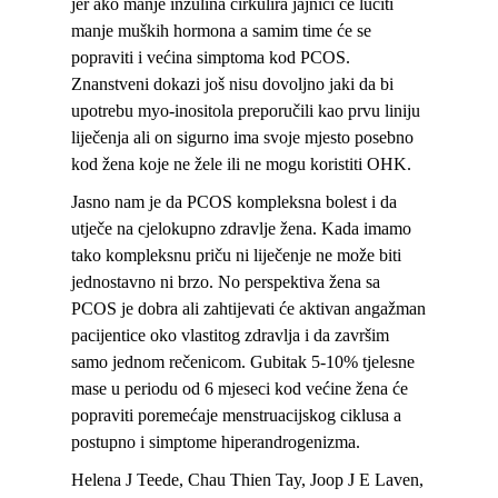
jer ako manje inzulina cirkulira jajnici će lučiti
manje muških hormona a samim time će se
popraviti i većina simptoma kod PCOS.
Znanstveni dokazi još nisu dovoljno jaki da bi
upotrebu myo-inositola preporučili kao prvu liniju
liječenja ali on sigurno ima svoje mjesto posebno
kod žena koje ne žele ili ne mogu koristiti OHK.
Jasno nam je da PCOS kompleksna bolest i da
utječe na cjelokupno zdravlje žena. Kada imamo
tako kompleksnu priču ni liječenje ne može biti
jednostavno ni brzo. No perspektiva žena sa
PCOS je dobra ali zahtijevati će aktivan angažman
pacijentice oko vlastitog zdravlja i da završim
samo jednom rečenicom. Gubitak 5-10% tjelesne
mase u periodu od 6 mjeseci kod većine žena će
popraviti poremećaje menstruacijskog ciklusa a
postupno i simptome hiperandrogenizma.
Helena J Teede, Chau Thien Tay, Joop J E Laven,