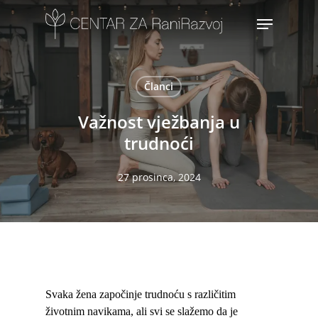
Skip
Menu
to
main
content
Članci
Važnost vježbanja u
trudnoći
27 prosinca, 2024
Svaka žena započinje trudnoću s različitim
životnim navikama, ali svi se slažemo da je