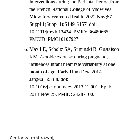
Interventions during the Perinatal Period from
the French National College of Midwives. J
Midwifery Womens Health. 2022 Nov;67
Suppl 1(Suppl 1):S149-S157. doi:
10.1111/jmwh.13424. PMID: 36480665;
PMCID: PMC10107927.
May LE, Scholtz SA, Suminski R, Gustafson
KM. Aerobic exercise during pregnancy
influences infant heart rate variability at one
month of age. Early Hum Dev. 2014
Jan;90(1):33-8. doi:
10.1016/j.earlhumdev.2013.11.001. Epub
2013 Nov 25. PMID: 24287100.
Centar za rani razvoj,