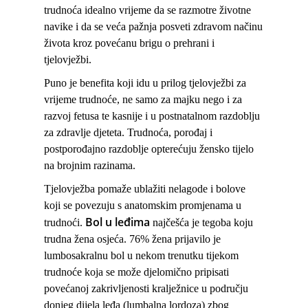
trudnoća idealno vrijeme da se razmotre životne
navike i da se veća pažnja posveti zdravom načinu
života kroz povećanu brigu o prehrani i
tjelovježbi.
Puno je benefita koji idu u prilog tjelovježbi za
vrijeme trudnoće, ne samo za majku nego i za
razvoj fetusa te kasnije i u postnatalnom razdoblju
za zdravlje djeteta. Trudnoća, porođaj i
postporođajno razdoblje opterećuju žensko tijelo
na brojnim razinama.
Tjelovježba pomaže ublažiti nelagode i bolove
koji se povezuju s anatomskim promjenama u
Bol u leđima
trudnoći.
najčešća je tegoba koju
trudna žena osjeća. 76% žena prijavilo je
lumbosakralnu bol u nekom trenutku tijekom
trudnoće koja se može djelomično pripisati
povećanoj zakrivljenosti kralježnice u području
donjeg dijela leđa (lumbalna lordoza) zbog