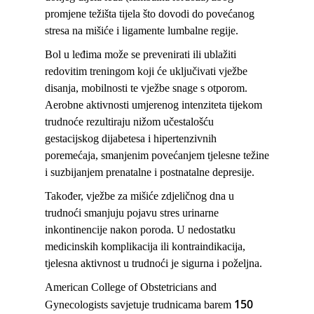
promjene težišta tijela što dovodi do povećanog
stresa na mišiće i ligamente lumbalne regije.
Bol u leđima može se prevenirati ili ublažiti
redovitim treningom koji će uključivati vježbe
disanja, mobilnosti te vježbe snage s otporom.
Aerobne aktivnosti umjerenog intenziteta tijekom
trudnoće rezultiraju nižom učestalošću
gestacijskog dijabetesa i hipertenzivnih
poremećaja, smanjenim povećanjem tjelesne težine
i suzbijanjem prenatalne i postnatalne depresije.
Također, vježbe za mišiće zdjeličnog dna u
trudnoći smanjuju pojavu stres urinarne
inkontinencije nakon poroda. U nedostatku
medicinskih komplikacija ili kontraindikacija,
tjelesna aktivnost u trudnoći je sigurna i poželjna.
American College of Obstetricians and
150
Gynecologists savjetuje trudnicama barem