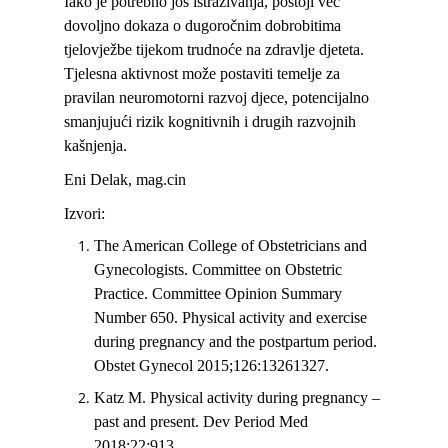
Iako je potrebno još istraživanja, postoji već
dovoljno dokaza o dugoročnim dobrobitima
tjelovježbe tijekom trudnoće na zdravlje djeteta.
Tjelesna aktivnost može postaviti temelje za
pravilan neuromotorni razvoj djece, potencijalno
smanjujući rizik kognitivnih i drugih razvojnih
kašnjenja.
Eni Delak, mag.cin
Izvori:
The American College of Obstetricians and
Gynecologists. Committee on Obstetric
Practice. Committee Opinion Summary
Number 650. Physical activity and exercise
during pregnancy and the postpartum period.
Obstet Gynecol 2015;126:13261327.
Katz M. Physical activity during pregnancy ‒
past and present. Dev Period Med
2018;22:913.