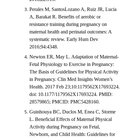
Perales M, SantosLozano A, Ruiz JR, Lucia
A, Barakat R. Benefits of aerobic or
resistance training during pregnancy on
maternal health and perinatal outcomes: A
systematic review. Early Hum Dev
2016;94:4348.
Newton ER, May L. Adaptation of Maternal-
Fetal Physiology to Exercise in Pregnancy:
The Basis of Guidelines for Physical Activity
in Pregnancy. Clin Med Insights Women’s
Health. 2017 Feb 23;10:1179562X17693224.
doi: 10.1177/1179562X17693224. PMID:
28579865; PMCID: PMC5428160.
Guinhouya BC, Duclos M, Enea C, Storme
L. Beneficial Effects of Maternal Physical
Activity during Pregnancy on Fetal,
Newborn, and Child Health: Guidelines for