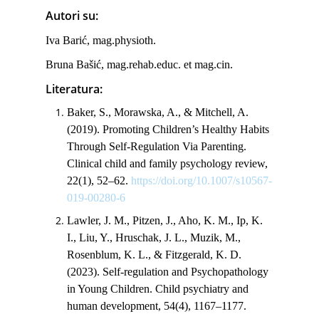
Autori su:
Iva Barić, mag.physioth.
Bruna Bašić, mag.rehab.educ. et mag.cin.
Literatura:
Baker, S., Morawska, A., & Mitchell, A.
(2019). Promoting Children’s Healthy Habits
Through Self-Regulation Via Parenting.
Clinical child and family psychology review
,
22
(1), 52–62.
https://doi.org/10.1007/s10567-
019-00280-6
Lawler, J. M., Pitzen, J., Aho, K. M., Ip, K.
I., Liu, Y., Hruschak, J. L., Muzik, M.,
Rosenblum, K. L., & Fitzgerald, K. D.
(2023). Self-regulation and Psychopathology
in Young Children.
Child psychiatry and
human development
,
54
(4), 1167–1177.