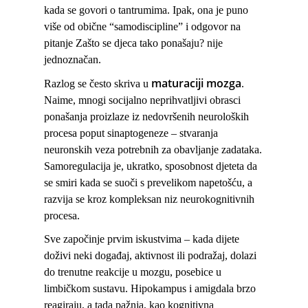
kada se govori o tantrumima. Ipak, ona je puno
više od obične “samodiscipline” i odgovor na
pitanje
Zašto se djeca tako ponašaju?
nije
jednoznačan.
maturaciji mozga
Razlog se često skriva u
.
Naime, mnogi socijalno neprihvatljivi obrasci
ponašanja proizlaze iz nedovršenih neuroloških
procesa poput
sinaptogeneze
– stvaranja
neuronskih veza potrebnih za obavljanje zadataka.
Samoregulacija je, ukratko, sposobnost djeteta da
se smiri kada se suoči s prevelikom napetošću, a
razvija se kroz kompleksan niz neurokognitivnih
procesa.
Sve započinje prvim iskustvima – kada dijete
doživi neki događaj, aktivnost ili podražaj, dolazi
do trenutne reakcije u mozgu, posebice u
limbičkom sustavu. Hipokampus i amigdala brzo
reagiraju, a tada pažnja, kao kognitivna