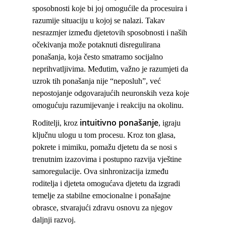
sposobnosti koje bi joj omogućile da procesuira i
razumije situaciju u kojoj se nalazi. Takav
nesrazmjer između djetetovih sposobnosti i naših
očekivanja može potaknuti disregulirana
ponašanja, koja često smatramo socijalno
neprihvatljivima. Međutim, važno je razumjeti da
uzrok tih ponašanja nije “neposluh”, već
nepostojanje odgovarajućih neuronskih veza koje
omogućuju razumijevanje i reakciju na okolinu.
intuitivno ponašanje
Roditelji, kroz
, igraju
ključnu ulogu u tom procesu. Kroz ton glasa,
pokrete i mimiku, pomažu djetetu da se nosi s
trenutnim izazovima i postupno razvija vještine
samoregulacije. Ova
sinhronizacija
između
roditelja i djeteta omogućava djetetu da izgradi
temelje za stabilne emocionalne i ponašajne
obrasce, stvarajući zdravu osnovu za njegov
daljnji razvoj.