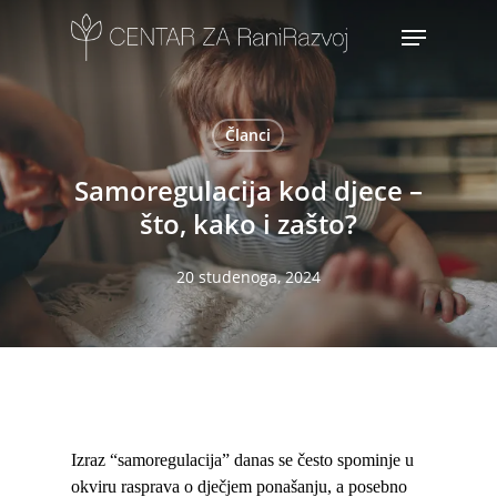
Skip
Menu
to
main
content
Članci
Samoregulacija kod djece –
što, kako i zašto?
20 studenoga, 2024
Izraz “samoregulacija” danas se često spominje u
okviru rasprava o dječjem ponašanju, a posebno