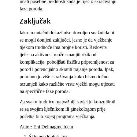
imati posebne prednosti kada je riječ o skraćivanju
faza poroda.
Zaključak
Iako trenutačni dokazi nisu dovoljno snažni da bi
se mogli donijeti zaključci, jasno je da vježbanje
tijekom trudnoće ima brojne koristi. Redovita
tjelesna aktivnost može smanjiti rizik od
komplikacija, poboljšati fizičku pripremljenost za
porod i potencijalno skratiti trajanje poroda. Ipak,
potrebno je više istraživanja kako bismo točno
razumjeli kako različite vrste vježbi mogu utjecati
na specifične faze poroda.
Za svaku trudnicu, najvažniji savjet je konzultirati
se sa svojim liječnikom ili ginekologom prije
početka bilo kojeg programa vježbanja.
Autor: Eni Delmagmcib.cin
Šklempe Kokić, Iva