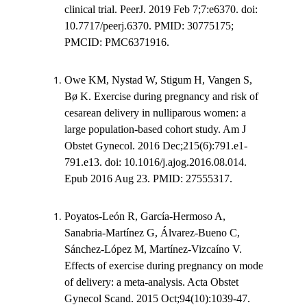
clinical trial. PeerJ. 2019 Feb 7;7:e6370. doi:
10.7717/peerj.6370. PMID: 30775175;
PMCID: PMC6371916.
Owe KM, Nystad W, Stigum H, Vangen S,
Bø K. Exercise during pregnancy and risk of
cesarean delivery in nulliparous women: a
large population-based cohort study. Am J
Obstet Gynecol. 2016 Dec;215(6):791.e1-
791.e13. doi: 10.1016/j.ajog.2016.08.014.
Epub 2016 Aug 23. PMID: 27555317.
Poyatos-León R, García-Hermoso A,
Sanabria-Martínez G, Álvarez-Bueno C,
Sánchez-López M, Martínez-Vizcaíno V.
Effects of exercise during pregnancy on mode
of delivery: a meta-analysis. Acta Obstet
Gynecol Scand. 2015 Oct;94(10):1039-47.