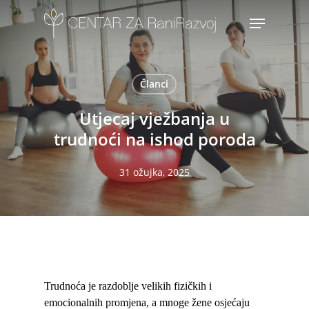
Skip
Menu
to
main
content
Članci
Utjecaj vježbanja u
trudnoći na ishod poroda
31 ožujka, 2025
Trudnoća je razdoblje velikih fizičkih i
emocionalnih promjena, a mnoge žene osjećaju