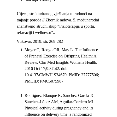
Utjecaj strukturiranog vježbanja u trudnoći na
trajanje poroda // Zbornik radova. 5. međunarodni
znanstveno-stručni skup “Fizioterapija u sportu,
rekreaciji i wellnessu”..
Vukovar, 2019. str. 269-282
Moyer C, Reoyo OR, May L. The Influence
of Prenatal Exercise on Offspring Health: A
Review. Clin Med Insights Womens Health.
2016 Oct 17;9:37-42. doi:
10.4137/CMWH.S34670. PMID: 27777506;
PMCID: PMC5075987.
Rodríguez-Blanque R, Sánchez-García JC,
Sánchez-López AM, Aguilar-Cordero MJ.
Physical activity during pregnancy and its
influence on delivery time: a randomized