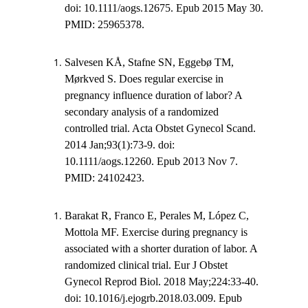
doi: 10.1111/aogs.12675. Epub 2015 May 30.
PMID: 25965378.
Salvesen KÅ, Stafne SN, Eggebø TM,
Mørkved S. Does regular exercise in
pregnancy influence duration of labor? A
secondary analysis of a randomized
controlled trial. Acta Obstet Gynecol Scand.
2014 Jan;93(1):73-9. doi:
10.1111/aogs.12260. Epub 2013 Nov 7.
PMID: 24102423.
Barakat R, Franco E, Perales M, López C,
Mottola MF. Exercise during pregnancy is
associated with a shorter duration of labor. A
randomized clinical trial. Eur J Obstet
Gynecol Reprod Biol. 2018 May;224:33-40.
doi: 10.1016/j.ejogrb.2018.03.009. Epub