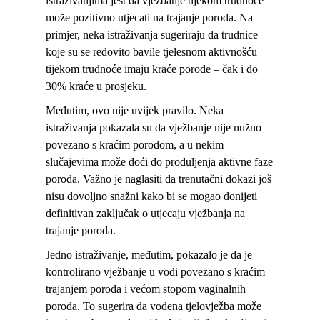
istraživanjima jest da vježbanje tijekom trudnoće
može pozitivno utjecati na trajanje poroda. Na
primjer, neka istraživanja sugeriraju da trudnice
koje su se redovito bavile tjelesnom aktivnošću
tijekom trudnoće imaju kraće porode – čak i do
30% kraće u prosjeku.
Međutim, ovo nije uvijek pravilo. Neka
istraživanja pokazala su da vježbanje nije nužno
povezano s kraćim porodom, a u nekim
slučajevima može doći do produljenja aktivne faze
poroda. Važno je naglasiti da trenutačni dokazi još
nisu dovoljno snažni kako bi se mogao donijeti
definitivan zaključak o utjecaju vježbanja na
trajanje poroda.
Jedno istraživanje, međutim, pokazalo je da je
kontrolirano vježbanje u vodi povezano s kraćim
trajanjem poroda i većom stopom vaginalnih
poroda. To sugerira da vodena tjelovježba može