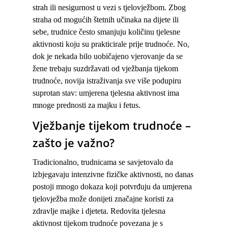
strah ili nesigurnost u vezi s tjelovježbom. Zbog
straha od mogućih štetnih učinaka na dijete ili
sebe, trudnice često smanjuju količinu tjelesne
aktivnosti koju su prakticirale prije trudnoće. No,
dok je nekada bilo uobičajeno vjerovanje da se
žene trebaju suzdržavati od vježbanja tijekom
trudnoće, novija istraživanja sve više podupiru
suprotan stav: umjerena tjelesna aktivnost ima
mnoge prednosti za majku i fetus.
Vježbanje tijekom trudnoće –
zašto je važno?
Tradicionalno, trudnicama se savjetovalo da
izbjegavaju intenzivne fizičke aktivnosti, no danas
postoji mnogo dokaza koji potvrđuju da umjerena
tjelovježba može donijeti značajne koristi za
zdravlje majke i djeteta. Redovita tjelesna
aktivnost tijekom trudnoće povezana je s